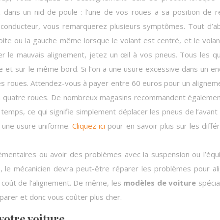
dans un nid-de-poule : l’une de vos roues a sa position de 
 conducteur, vous remarquerez plusieurs symptômes. Tout d’a
ite ou la gauche même lorsque le volant est centré, et le volant
r le mauvais alignement, jetez un œil à vos pneus. Tous les q
et sur le même bord. Si l’on a une usure excessive dans un en
es roues. Attendez-vous à payer entre 60 euros pour un alignem
t à quatre roues. De nombreux magasins recommandent égaleme
emps, ce qui signifie simplement déplacer les pneus de l’avant
se une usure uniforme.
Cliquez ici
pour en savoir plus sur les diffé
mentaires ou avoir des problèmes avec la suspension ou l’équi
s, le mécanicien devra peut-être réparer les problèmes pour al
 coût de l’alignement. De même, les
modèles de voiture
spécia
réparer et donc vous coûter plus cher.
votre voiture