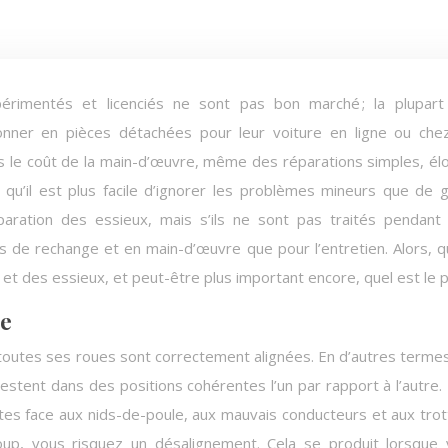
ionner en pièces détachées pour leur voiture en ligne ou che
is le coût de la main-d’œuvre, même des réparations simples, él
qu’il est plus facile d’ignorer les problèmes mineurs que de 
aration des essieux, mais s’ils ne sont pas traités pendant
 de rechange et en main-d’œuvre que pour l’entretien. Alors, 
et des essieux, et peut-être plus important encore, quel est le pr
re
, toutes ses roues sont correctement alignées. En d’autres termes
estent dans des positions cohérentes l’un par rapport à l’autre.
es face aux nids-de-poule, aux mauvais conducteurs et aux trot
oup, vous risquez un désalignement. Cela se produit lorsque