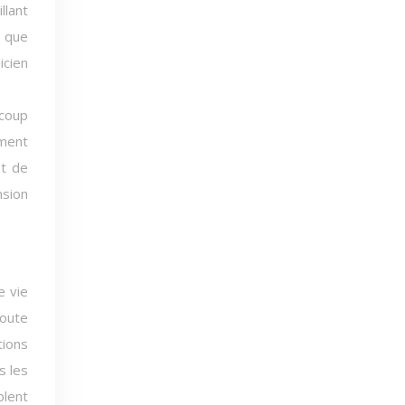
llant
s que
icien
ucoup
ément
nt de
nsion
e vie
route
tions
s les
blent