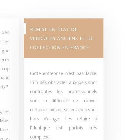
REMISE EN ÉTAT DE
VÉHICULES ANCIENS ET DE
z les
COLLECTION EN FRANCE
oigne
gérer
 trop
Cette entreprise n’est pas facile.
quand
L’un des obstacles auxquels sont
ix ?
confrontés les professionnels
sont la difficulté de trouver
certaines pièces si certaines sont
, les
hors d’usage. Les refaire à
 Mais
l’identique est parfois très
toirs
complexe.
 vous