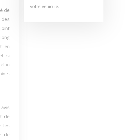
votre véhicule.
té de
u des
joint
 long
et en
et si
selon
ints
 avis
nt de
r les
er de