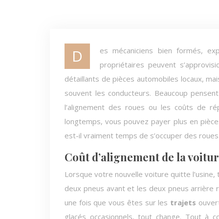
Des mécaniciens bien formés, expérimentés et licenciés ne sont pas bon marché ; la plupart des
propriétaires peuvent s’approvis
détaillants de pièces automobiles locaux, ma
souvent les conducteurs. Beaucoup pensent 
l’alignement des roues ou les coûts de rép
longtemps, vous pouvez payer plus en pièces
est-il vraiment temps de s’occuper des roues 
Coût d’alignement de la voitu
Lorsque votre nouvelle voiture quitte l’usine
deux pneus avant et les deux pneus arrière r
une fois que vous êtes sur les
trajets
ouvert
glacés occasionnels, tout change. Tout à c