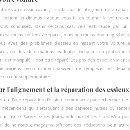
e votre essieu avant, car il fait partie intégrante de la capaci
 incluent un cliquetis lorsque vous faites tourner la voiture o
 vous conduisez. Dans certains cas, cela est causé par un 
qui est moins coûteux à réparer, mais non moins dommageable à
vous avez des problèmes d’essieu en hissant votre voiture 
ssures ou des déformations évidentes indiquent un problème, 
il est manipulé, il doit être réparé. Les prix des essieux varient 
écaniciens recommandent souvent de remplacer les deux jo
 un coût supplémentaire.
l’alignement et la réparation des essieux
es ou d’une réparation d’essieu, commencez par rechercher des
 mécaniciens qui s’attaquent à des services inutiles ou tente
ne usure. Surveillez les journaux locaux et les sites Web pou
ar de nombreux magasins offriront des réductions pour attir