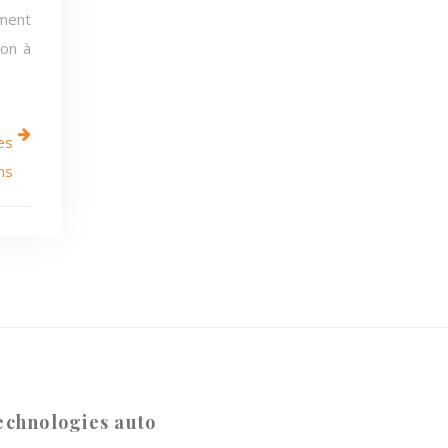
ement
ion à
es
ns
echnologies auto