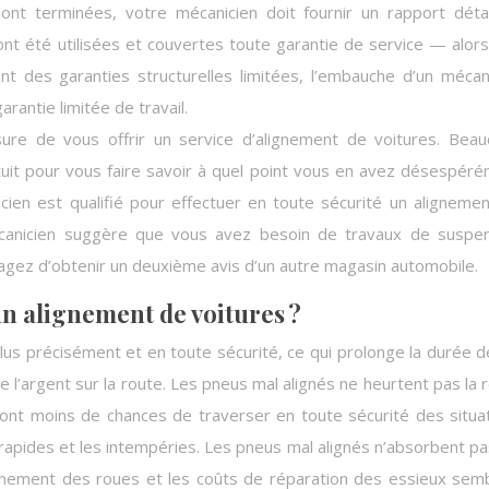
ont terminées, votre mécanicien doit fournir un rapport détai
 ont été utilisées et couvertes toute garantie de service — alor
nt des garanties structurelles limitées, l’embauche d’un mécan
rantie limitée de travail.
ure de vous offrir un service d’alignement de voitures. Bea
uit pour vous faire savoir à quel point vous en avez désespér
ien est qualifié pour effectuer en toute sécurité un aligneme
n mécanicien suggère que vous avez besoin de travaux de suspe
sagez d’obtenir un deuxième avis d’un autre magasin automobile.
n alignement de voitures ?
lus précisément et en toute sécurité, ce qui prolonge la durée d
l’argent sur la route. Les pneus mal alignés ne heurtent pas la 
 ont moins de chances de traverser en toute sécurité des situa
s rapides et les intempéries. Les pneus mal alignés n’absorbent pa
lignement des roues et les coûts de réparation des essieux sem