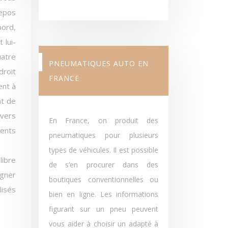
repos
bord,
 lui-
uatre
PNEUMATIQUES AUTO EN
droit
FRANCE
ent à
nt de
 vers
En France, on produit des
rents
pneumatiques pour plusieurs
types de véhicules. Il est possible
libre
de s’en procurer dans des
igner
boutiques conventionnelles ou
lisés
bien en ligne. Les informations
figurant sur un pneu peuvent
vous aider à choisir un adapté à