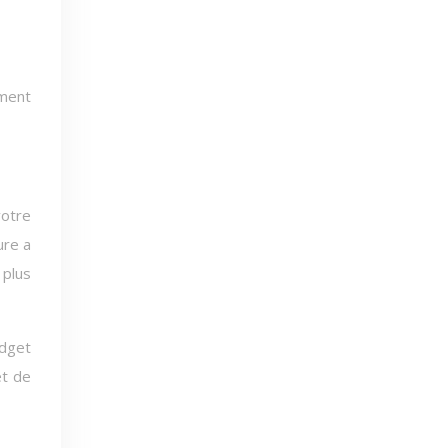
ément
votre
ure a
 plus
udget
et de