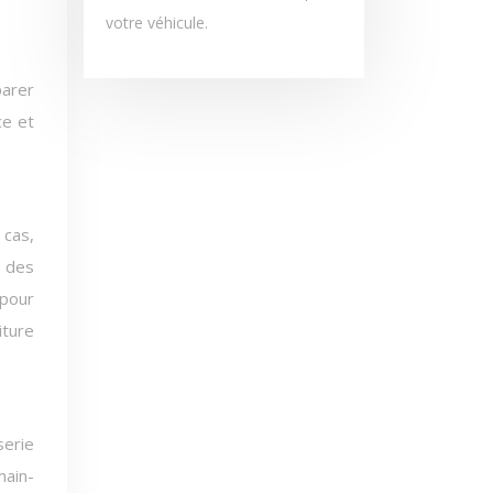
votre véhicule.
arer
ce et
 cas,
r des
pour
iture
serie
main-