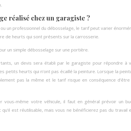
e.
age réalisé chez un garagiste ?
e ou un professionnel du débosselage, le tarif peut varier énorm
bre de heurts qui sont présents sur la carrosserie.
our un simple débosselage sur une portière.
tants, un devis sera établi par le garagiste pour répondre à 
s petits heurts qui n’ont pas écaillé la peinture. Lorsque la peint
blement pas la même et le tarif risque en conséquence d’être
rer vous-même votre véhicule, il faut en général prévoir un b
u’il est réutilisable, mais vous ne bénéficierez pas du travail 