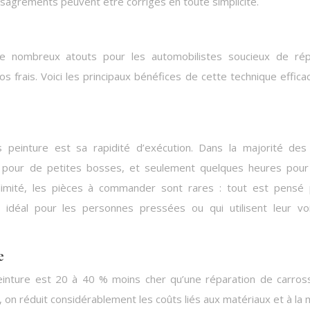
sagréments peuvent être corrigés en toute simplicité.
e nombreux atouts pour les automobilistes soucieux de rép
 frais. Voici les principaux bénéfices de cette technique effica
 peinture est sa rapidité d’exécution. Dans la majorité des
s pour de petites bosses, et seulement quelques heures pou
imité, les pièces à commander sont rares : tout est pensé 
st idéal pour les personnes pressées ou qui utilisent leur vo
e
peinture est 20 à 40 % moins cher qu’une réparation de carros
re, on réduit considérablement les coûts liés aux matériaux et à la 