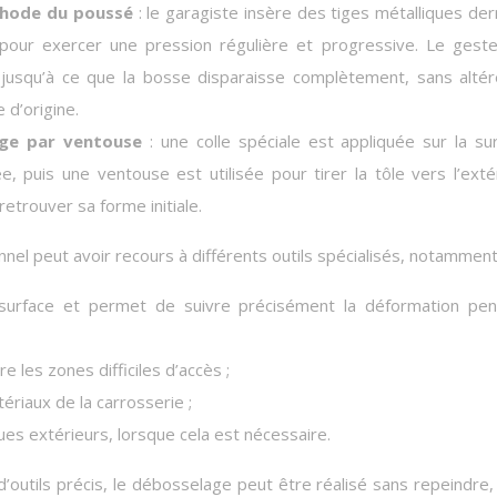
hode du poussé
: le garagiste insère des tiges métalliques der
 pour exercer une pression régulière et progressive. Le gest
jusqu’à ce que la bosse disparaisse complètement, sans altér
 d’origine.
age par ventouse
: une colle spéciale est appliquée sur la su
e, puis une ventouse est utilisée pour tirer la tôle vers l’exté
retrouver sa forme initiale.
nnel peut avoir recours à différents outils spécialisés, notamment
 surface et permet de suivre précisément la déformation pe
e les zones difficiles d’accès ;
riaux de la carrosserie ;
ues extérieurs, lorsque cela est nécessaire.
’outils précis, le débosselage peut être réalisé sans repeindre,