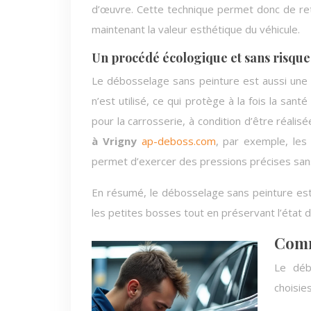
d’œuvre. Cette technique permet donc de re
maintenant la valeur esthétique du véhicule.
Un procédé écologique et sans risque
Le débosselage sans peinture est aussi une 
n’est utilisé, ce qui protège à la fois la san
pour la carrosserie, à condition d’être réalisé
à Vrigny
ap-deboss.com
, par exemple, les 
permet d’exercer des pressions précises sans 
En résumé, le débosselage sans peinture est 
les petites bosses tout en préservant l’état d
Comme
Le déb
choisies