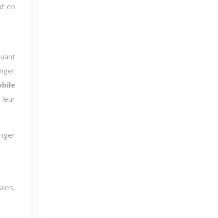
ut en
luant
anger
bile
 leur
riger
les,