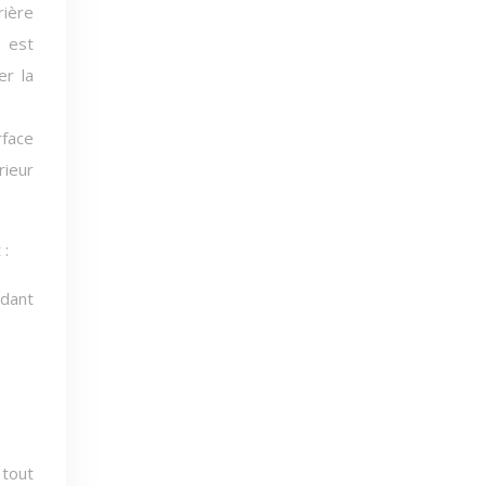
rière
e est
er la
rface
rieur
 :
ndant
 tout